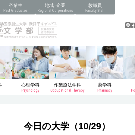
卒業生
地域･企業
教職員
Past Graduates
Regional Corporations
Faculty Staff
科
心理学科
作業療法学科
薬学科
Psychology
Occupational Therapy
Pharmacy
Po
今日の大学（10/29）