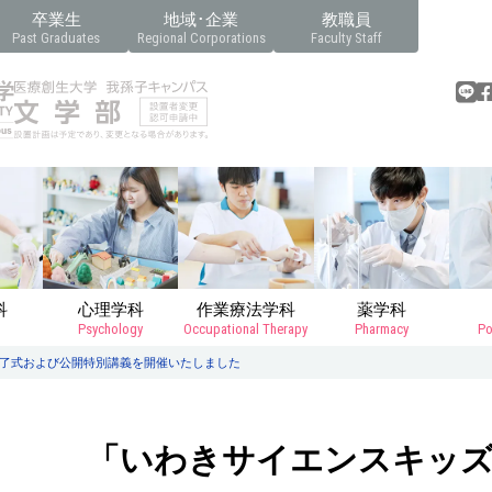
卒業生
地域･企業
教職員
Past Graduates
Regional Corporations
Faculty Staff
科
心理学科
作業療法学科
薬学科
Psychology
Occupational Therapy
Pharmacy
Po
了式および公開特別講義を開催いたしました
「いわきサイエンスキッズ