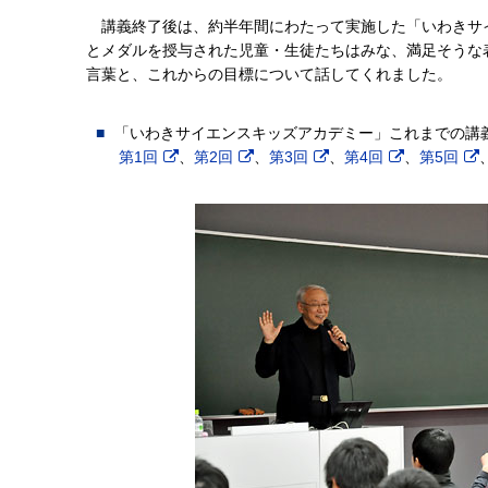
講義終了後は、約半年間にわたって実施した「いわきサ
とメダルを授与された児童・生徒たちはみな、満足そうな
言葉と、これからの目標について話してくれました。
「いわきサイエンスキッズアカデミー」これまでの講
第1回
、
第2回
、
第3回
、
第4回
、
第5回