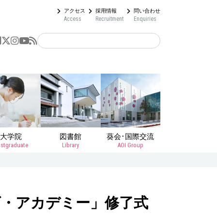
アクセス
採用情報
問い合わせ
Access
Recruitment
Enquiries
大学院
図書館
葵会･国際交流
stgraduate
Library
AOI Group
・アカデミー」修了式