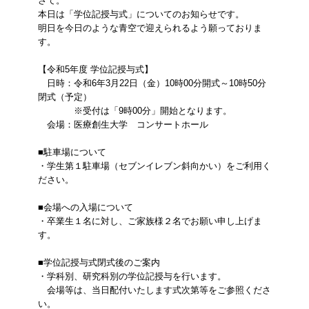
さて。
本日は「学位記授与式」についてのお知らせです。
明日を今日のような青空で迎えられるよう願っておりま
す。
【令和5年度 学位記授与式】
日時：令和6年3月22日（金）10時00分開式～10時50分
閉式（予定）
※受付は「9時00分」開始となります。
会場：医療創生大学 コンサートホール
■駐車場について
・学生第１駐車場（セブンイレブン斜向かい）をご利用く
ださい。
■会場への入場について
・卒業生１名に対し、ご家族様２名でお願い申し上げま
す。
■学位記授与式閉式後のご案内
・学科別、研究科別の学位記授与を行います。
会場等は、当日配付いたします式次第等をご参照くださ
い。