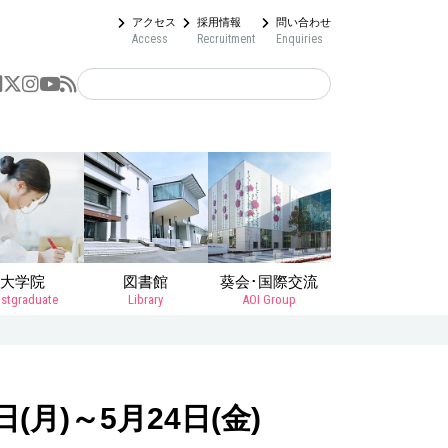
アクセス
採用情報
問い合わせ
Access
Recruitment
Enquiries
大学院
図書館
葵会･国際交流
stgraduate
Library
AOI Group
(月)～5月24日(金)