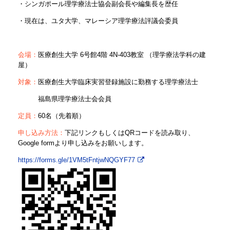
・シンガポール理学療法士協会副会長や編集長を歴任
・現在は、ユタ大学、マレーシア理学療法評議会委員
会場：
医療創生大学 6号館4階 4N-403教室 （理学療法学科の建
屋）
対象：
医療創生大学臨床実習登録施設に勤務する理学療法士
福島県理学療法士会会員
定員：
60名（先着順）
申し込み方法：
下記リンクもしくはQRコードを読み取り、
Google formより申し込みをお願いします。
https://forms.gle/1VM5tFntjwNQGYF77