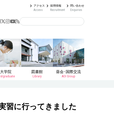
アクセス
採用情報
問い合わせ
Access
Recruitment
Enquiries
大学院
図書館
葵会･国際交流
stgraduate
Library
AOI Group
実習に行ってきました