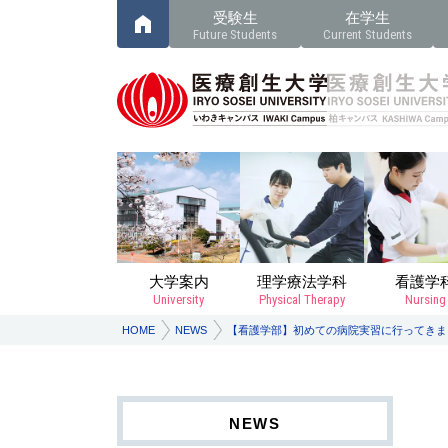
受験生
在学生
Future Students
Current Students
大学案内
理学療法学科
看護学
University
Physical Therapy
Nursing
HOME
NEWS
【看護学部】初めての病院実習に行ってきま
NEWS