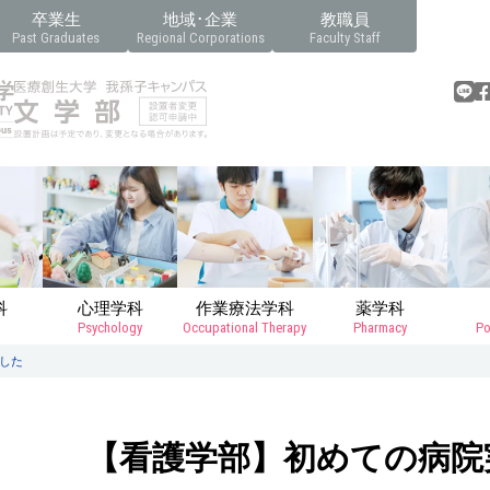
卒業生
地域･企業
教職員
Past Graduates
Regional Corporations
Faculty Staff
科
心理学科
作業療法学科
薬学科
Psychology
Occupational Therapy
Pharmacy
Po
した
【看護学部】初めての病院