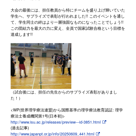
大会の最後には、担任教員から特にチームを盛り上げ輝いていた
学生へ、サプライズで表彰が行われました!! このイベントを通し
て、学生同士の絆はより一層強固なものになったことでしょう!!
この団結力を最大の力に変え、全員で国家試験合格という目標を
達成します!!
（試合後には、担任の先生からのサプライズ表彰がありまし
た！）
<WP(世界理学療法連盟)から国際基準の理学療法教育認証: 理学
療法士養成機関第1号(日本初)>
http://www.isu.ac.jp/releases/preview---id-3851.html
(過去記事)
http://www.japanpt.or.jp/info/20250609_441.html