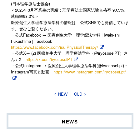
(日本理学療法士協会)
2025
3
90.5%
＜
年
月卒業生の実績：理学療法士国家試験合格率
、
98.3%
就職率
＞
SNS
医療創生大学理学療法学科の情報は、公式
でも発信していま
す。ぜひご覧ください。
Facebook →
| Iwaki-shi
・公式
医療創生大学 理学療法学科
Fukushima | Facebook
https://www.facebook.com/isu.PhysicalTherapy/
X→ (2)
@iryososeiPT
・公式
医療創生大学 理学療法学科（
）さ
/ X
https://x.com/iryososeiPT
ん
Instagram →
(@iryososei.pt) •
・公式
医療創生大学理学療法学科
Instagram
https://www.instagram.com/iryososei.pt/
写真と動画
NEW
OLD
NEWS