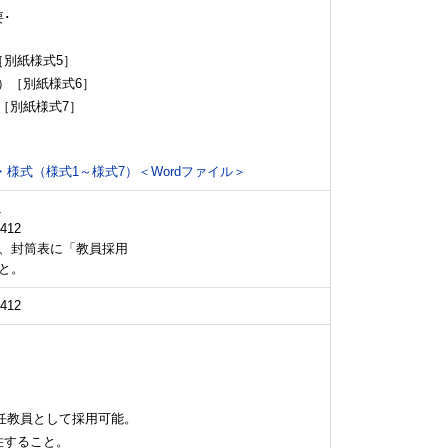
･
別紙様式5］
度）［別紙様式6］
）［別紙様式7］
様式（様式1～様式7）＜Wordファイル＞
1
412
、封筒表に「教員採用
と。
412
特任教員として採用可能。
住すること。