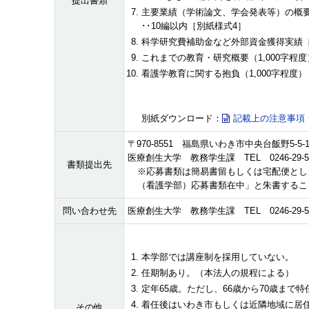
提出書類
主要業績（学術論文、学会発表等）の概要
･･10編以内［別紙様式4］
科学研究費補助金など外部資金獲得実績［
これまでの教育・研究概要（1,000字程
看護学教育に関する抱負（1,000字程度
別紙ダウンロード：
記載上の注意事項・
〒970-8551 福島県いわき市中央台飯野5-5-
医療創生大学 教務学生課 TEL 0246-29-5
書類提出先
※応募書類は簡易書留もしくは宅配便とし
（看護学部）応募書類在中」と朱書するこ
問い合わせ先
医療創生大学 教務学生課 TEL 0246-29-5
本学部では講座制を採用していない。
任期制あり。（本法人の規程による）
定年65歳。ただし、66歳から70歳まで
着任後はいわき市もしくは近隣地域に居
その他