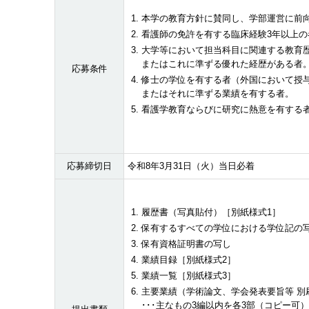
本学の教育方針に賛同し、学部運営に前
看護師の免許を有する臨床経験3年以上の
大学等において担当科目に関連する教育
またはこれに準ずる優れた経歴がある者
応募条件
修士の学位を有する者（外国において授
またはそれに準ずる業績を有する者。
看護学教育ならびに研究に熱意を有する
応募締切日
令和8年3月31日（火）当日必着
履歴書（写真貼付）［別紙様式1］
保有するすべての学位における学位記の
保有資格証明書の写し
業績目録［別紙様式2］
業績一覧［別紙様式3］
主要業績（学術論文、学会発表要旨等 別
･･･主なもの3編以内を各3部（コピー可）