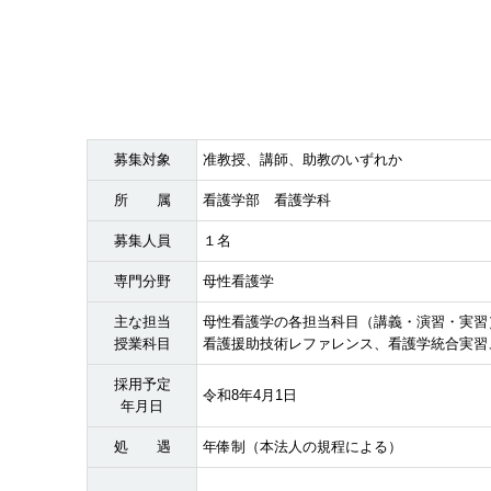
募集対象
准教授、講師、助教のいずれか
所 属
看護学部 看護学科
募集人員
１名
専門分野
母性看護学
主な担当
母性看護学の各担当科目（講義・演習・実習
授業科目
看護援助技術レファレンス、看護学統合実習
採用予定
令和8年4月1日
年月日
処 遇
年俸制（本法人の規程による）