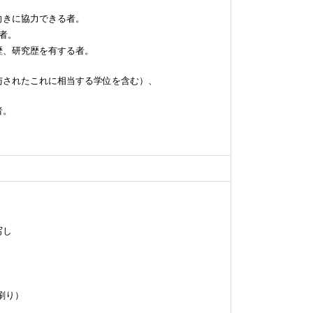
向きに協力できる者。
者。
歴、研究歴を有する者。
。
与されたこれに相当する学位を含む）、
者。
写し
刷り）