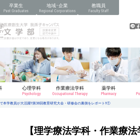
卒業生
地域･企業
教職員
Past Graduates
Regional Corporations
Faculty Staff
科
心理学科
作業療法学科
薬学科
Psychology
Occupational Therapy
Pharmacy
Po
本学教員が大活躍!!第38回教育研究大会・研修会の裏側をレポート!!①
【理学療法学科・作業療法