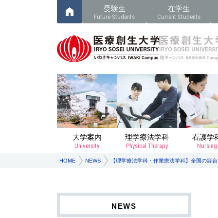
受験生
在学生
Future Students
Current Students
大学案内
理学療法学科
看護学
University
Physical Therapy
Nursing
HOME
NEWS
【理学療法学科・作業療法学科】全国の舞台で
NEWS