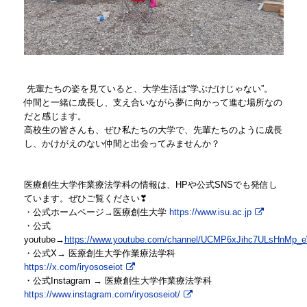
先輩たちの姿を見ていると、大学生活は“学ぶだけじゃない”。
仲間と一緒に成長し、支え合いながら夢に向かって進む場所なの
だと感じます。
高校生の皆さんも、ぜひ私たちの大学で、先輩たちのように成長
し、かけがえのない仲間と出会ってみませんか？
医療創生大学作業療法学科の情報は、HPや公式SNSでも発信し
ています。ぜひご覧ください❣
・公式ホームページ→医療創生大学
https://www.isu.ac.jp
・公式
youtube→
https://www.youtube.com/channel/UCMP6xJihc7ULsHnMp
・公式X→ 医療創生大学作業療法学科
https://x.com/iryososeiot
・公式Instagram → 医療創生大学作業療法学科
https://www.instagram.com/iryososeiot/