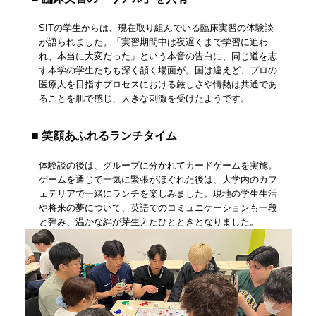
SITの学生からは、現在取り組んでいる臨床実習の体験談
が語られました。「実習期間中は夜遅くまで学習に追わ
れ、本当に大変だった」という本音の告白に、同じ道を志
す本学の学生たちも深く頷く場面が。国は違えど、プロの
医療人を目指すプロセスにおける厳しさや情熱は共通であ
ることを肌で感じ、大きな刺激を受けたようです。
■ 笑顔あふれるランチタイム
体験談の後は、グループに分かれてカードゲームを実施。
ゲームを通じて一気に緊張がほぐれた後は、大学内のカフ
ェテリアで一緒にランチを楽しみました。現地の学生生活
や将来の夢について、英語でのコミュニケーションも一段
と弾み、温かな絆が芽生えたひとときとなりました。