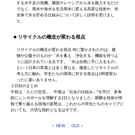
する水不足の危機。隣国マレーシアから水を購入するだけ
でなく、雨水や海水を生活用水に変える高度な技術や、街
全体で水を貯める仕組みについて詳しく説明を受けまし
た。
■ リサイクルの概念が変わる視点
リサイクルの概念が変わる視点 特に驚かされたのは、建
物や公園そのものが「水を蓄え、浄化する」機能を持つよ
うに設計されている点です。「水は自然に手に入るもの」
という日本の常識とは全く異なる、徹底したリサイクルの
考え方に触れ、学生たちの環境に対する視点は180度変わ
ったに違いありません。
２日目のまとめ
午前は「人との交流」、午後は「社会の仕組み」*を学び、多角
的にシンガポールを理解する1日となりました。困難を技術や情
熱で乗り越える現地の姿勢は、これからの学生たちのキャリアに
おいても、大切な指針となるはずです。
NEW
OLD