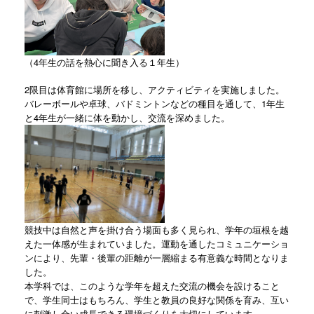
（4年生の話を熱心に聞き入る１年生）
2限目は体育館に場所を移し、アクティビティを実施しました。
バレーボールや卓球、バドミントンなどの種目を通して、1年生
と4年生が一緒に体を動かし、交流を深めました。
競技中は自然と声を掛け合う場面も多く見られ、学年の垣根を越
えた一体感が生まれていました。運動を通したコミュニケーショ
ンにより、先輩・後輩の距離が一層縮まる有意義な時間となりま
した。
本学科では、このような学年を超えた交流の機会を設けること
で、学生同士はもちろん、学生と教員の良好な関係を育み、互い
に刺激し合い成長できる環境づくりを大切にしています。