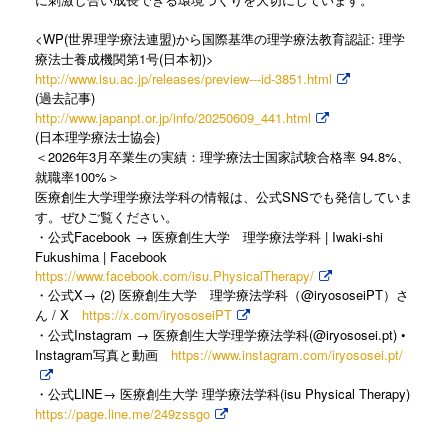
<WP(
)
:
世界理学療法連盟
から国際基準の理学療法教育認証
理学
1
(
)>
療法士養成機関第
号
日本初
http://www.isu.ac.jp/releases/preview---id-3851.html
(
)
過去記事
http://www.japanpt.or.jp/info/20250609_441.html
(
)
日本理学療法士協会
2026
3
94.8%
＜
年
月卒業生の実績：理学療法士国家試験合格率
、
100%
就職率
＞
SNS
医療創生大学理学療法学科の情報は、公式
でも発信していま
す。ぜひご覧ください。
Facebook →
| Iwaki-shi
・公式
医療創生大学 理学療法学科
Fukushima | Facebook
https://www.facebook.com/isu.PhysicalTherapy/
X→ (2)
@iryososeiPT
・公式
医療創生大学 理学療法学科（
）さ
/ X
https://x.com/iryososeiPT
ん
Instagram →
(@iryososei.pt) •
・公式
医療創生大学理学療法学科
Instagram
https://www.instagram.com/iryososei.pt/
写真と動画
LINE→
(isu Physical Therapy)
・公式
医療創生大学
理学療法学科
https://page.line.me/249zssgo