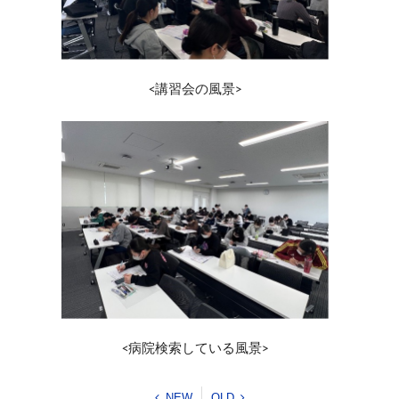
<講習会の風景>
<病院検索している風景>
NEW
OLD