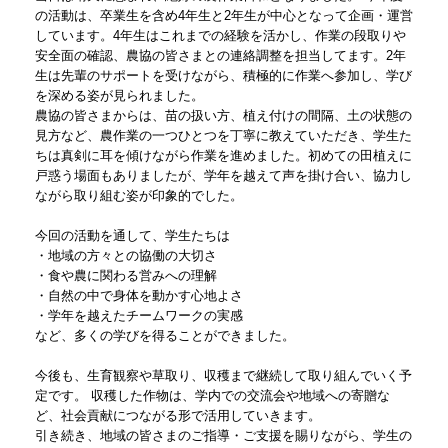
の活動は、卒業生を含め4年生と2年生が中心となって企画・運営
しています。4年生はこれまでの経験を活かし、作業の段取りや
安全面の確認、農協の皆さまとの連絡調整を担当してます。2年
生は先輩のサポートを受けながら、積極的に作業へ参加し、学び
を深める姿が見られました。
農協の皆さまからは、苗の扱い方、植え付けの間隔、土の状態の
見方など、農作業の一つひとつを丁寧に教えていただき、学生た
ちは真剣に耳を傾けながら作業を進めました。初めての田植えに
戸惑う場面もありましたが、学年を越えて声を掛け合い、協力し
ながら取り組む姿が印象的でした。
今回の活動を通して、学生たちは
・地域の方々との協働の大切さ
・食や農に関わる営みへの理解
・自然の中で身体を動かす心地よさ
・学年を越えたチームワークの実感
など、多くの学びを得ることができました。
今後も、生育観察や草取り、収穫まで継続して取り組んでいく予
定です。 収穫した作物は、学内での交流会や地域への寄贈な
ど、社会貢献につながる形で活用していきます。
引き続き、地域の皆さまのご指導・ご支援を賜りながら、学生の