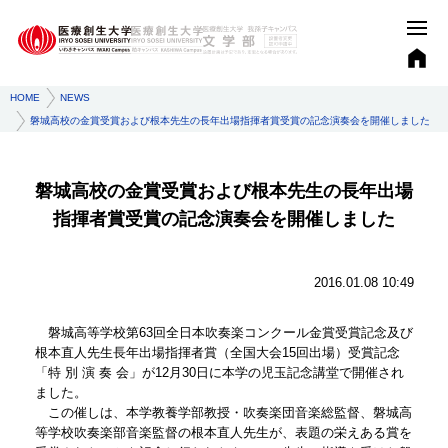
HOME
NEWS
磐城高校の金賞受賞および根本先生の長年出場指揮者賞受賞の記念演奏会を開催しました
磐城高校の金賞受賞および根本先生の長年出場
指揮者賞受賞の記念演奏会を開催しました
2016.01.08 10:49
磐城高等学校第63回全日本吹奏楽コンクール金賞受賞記念及び
根本直人先生長年出場指揮者賞（全国大会15回出場）受賞記念
「特 別 演 奏 会」が12月30日に本学の児玉記念講堂で開催され
ました。
この催しは、本学教養学部教授・吹奏楽団音楽総監督、磐城高
等学校吹奏楽部音楽監督の根本直人先生が、表題の栄えある賞を