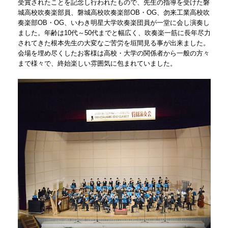
受賞されたことを記念し行われたもので、先生の指導を受けた磐
城高校吹奏楽部員、磐城高校吹奏楽部OB・OG、勿来工業高校吹
奏楽部OB・OG、いわき明星大学吹奏楽団員が一堂に会し演奏し
ました。年齢は10代～50代までと幅広く、吹奏楽一筋に長年尽力
されてきた根本先生の大変なご苦労を垣間見る事が出来ました。
会場を埋め尽くしたお客様は高校・大学の関係者から一般の方々
まで様々で、終始楽しい雰囲気に包まれていました。