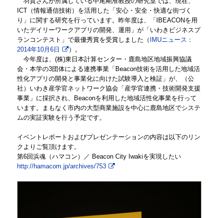
羽賀さんが所属している
中尾剛准教授の研究室では、
現在、
ICT（情報通信技術）を活用した「安心・安全・快適な街づく
り」に関する研究を行っています。昨年度は、「IBEACONを用
いたデイリーワークアプリの開発、運用」が「いわきビジネスプ
ランコンテスト」で最優秀賞を受賞しました（
IMUニュース：
2014年10月6日
）。
今年度は、(株)東日本計算センター・鹿島地区地域振興協議
会・本学の3団体による連携事業「Beacon技術を活用した地域活
性化アプリの開発と事業化に向けた試験導入と検証」が、（公
社）いわき産学官ネットワーク協会「産学官連携・技術開発支援
事業」に採択され、Beaconを利用した地域活性化事業を行って
います。まもなく市内の大型商業施設を中心に鹿島地区でシステ
ムの実証実験を行う予定です。
イベントレポートおよびプレゼンテーションの内容は以下のリン
クよりご覧頂けます。
第6回浜魂（ハマコン）／ Beacon City Iwakiを実現したい
http://hamacom.jp/archives/753