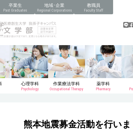
卒業生
地域･企業
教職員
Past Graduates
Regional Corporations
Faculty Staff
科
心理学科
作業療法学科
薬学科
Psychology
Occupational Therapy
Pharmacy
Po
熊本地震募金活動を行いま