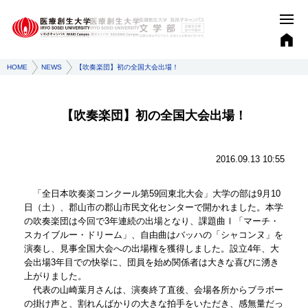
HOME
NEWS
【吹奏楽団】初の全国大会出場！
【吹奏楽団】初の全国大会出場！
2016.09.13 10:55
「全日本吹奏楽コンクール第59回東北大会」大学の部は9月10
日（土）、郡山市の郡山市民文化センターで開かれました。本学
の吹奏楽団は今回で3年連続の出場となり、課題曲Ⅰ「マーチ・
スカイブルー・ドリーム」、自由曲はバッハの「シャコンヌ」を
演奏し、見事全国大会への出場権を獲得しました。設立4年、大
会出場3年目での快挙に、団員を始め関係者は大きな喜びに湧き
上がりました。
代表の山崎葉月さんは、演奏終了直後、会場各所からブラボー
の掛け声と、割れんばかりの大きな拍手をいただき、感無量だっ