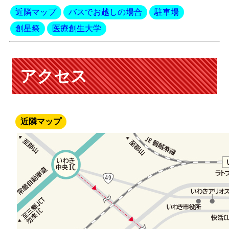
近隣マップ
バスでお越しの場合
駐車場
創星祭
医療創生大学
アクセス
近隣マップ