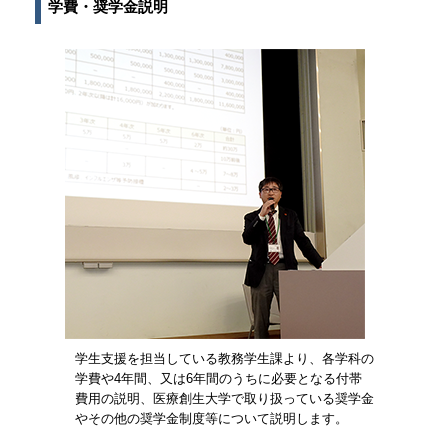
学費・奨学金説明
「看護の基本は観察にあり」
「調剤系体験実習（調剤体験等）」
■学科紹介
8/25(日)
■施設紹介ツアー
■模擬講義
「入院したって遊びたい！」
■教員による「なんでも相談会」
8/24(土)
■学科体験
■教えて先輩(パイセン)！！
■学科紹介
「（体験型講義）自助具を作ってみよう！」
8/24(土)
■パネル展示
「本学科の教育について」
8/25(日)
「みなさんは、きちんと手が洗えている自
■模擬講義
「魅力的な作業療法という仕事 ～したいこと
信がありますか？」
■模擬講義
「（体験型講義）三次元動作解析体験」
をできることに～」
「アルコールが身体に与える影響について
8/24(土)
■学科体験
■学科体験
考えてみよう！」
「夢を知る ～誰もが一度は疑問に思う夢の話
「重心動揺検査体験」
「作業療法の魅力について先輩の話を聞いてみ
8/25(日)
～」
■施設紹介ツアー
よう」
「お母さんのおなかの中の赤ちゃんはどの
8/25(日)
■教員による個別相談
「どんな検査を行うの？作業療法の検査体験コ
ように成長するの？」
「わかりやすい情報のデザイン」
■学生相談
ーナー」
「赤ちゃんが元気かどうかは何でわかる
■学科体験
■施設紹介ツアー
の？」
「ウソ発見器体験」
■ベテラン教員への質問・相談コーナー
「妊婦さん体験コーナー」
「注意！！見えてるつもりで、見えてな
■在学生への質問・相談コーナー
「災害時のけがの手当て」
い？！」
■パネル展示コーナー
■施設紹介ツアー
「心の距離を測ってみよう」
■教員＆在学生個別相談
学生支援を担当している教務学生課より、各学科の
「心理アセスメント体験」
学費や4年間、又は6年間のうちに必要となる付帯
「不思議な錯覚の部屋へようこそ」
費用の説明、医療創生大学で取り扱っている奨学金
「錯覚を作って遊ぼう」
やその他の奨学金制度等について説明します。
■施設紹介ツアー
■教員による個別相談コーナー