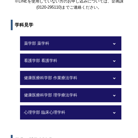
※LINEを使用していない方のお申し込みについては、企画課
(0120-295110)までご連絡ください。
学科見学
薬学部 薬学科
看護学部 看護学科
健康医療科学部 作業療法学科
健康医療科学部 理学療法学科
心理学部 臨床心理学科
■学科体験
「血液の世界を覗いてみよう！血液細胞観察と
血液型判定」
■模擬講義
「ミネラルウォーターの成分分析」
8/24(土)
「寄生虫チャレンジ！」