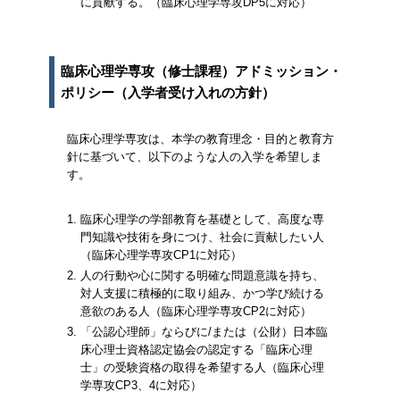
に貢献する。（臨床心理学専攻DP5に対応）
臨床心理学専攻（修士課程）アドミッション・
ポリシー（入学者受け入れの方針）
臨床心理学専攻は、本学の教育理念・目的と教育方
針に基づいて、以下のような人の入学を希望しま
す。
臨床心理学の学部教育を基礎として、高度な専
門知識や技術を身につけ、社会に貢献したい人
（臨床心理学専攻CP1に対応）
人の行動や心に関する明確な問題意識を持ち、
対人支援に積極的に取り組み、かつ学び続ける
意欲のある人（臨床心理学専攻CP2に対応）
「公認心理師」ならびに/または（公財）日本臨
床心理士資格認定協会の認定する「臨床心理
士」の受験資格の取得を希望する人（臨床心理
学専攻CP3、4に対応）