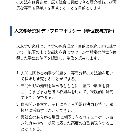
の方法を修得させ、広く社会に貢献できる研究者および高
度な専門的職業人を養成することを目的とします。
人文学研究科ディプロマポリシー（学位授与方針）
人文学研究科は、本学の教育理念・目的と教育方針に基づ
いて、以下のような能力を身につけ、かつ所定の単位を修
得した学生に修了を認定し、学位を授与します。
人間に関わる物事や問題を、専門分野の方法論を用い
て探求し研究することができる。
専門分野の知識を深めるとともに、幅広い教養を持
ち、さまざまな思考の枠組みを用いて、実践的に研究
することができる。
自ら問いを立て、それに答える問題解決力を持ち、積
極的に活動することができる。
実社会のあらゆる場面に対応しうるコミュニケーショ
ン能力を持ち、状況に応じた高度の自己表現をするこ
とができる。