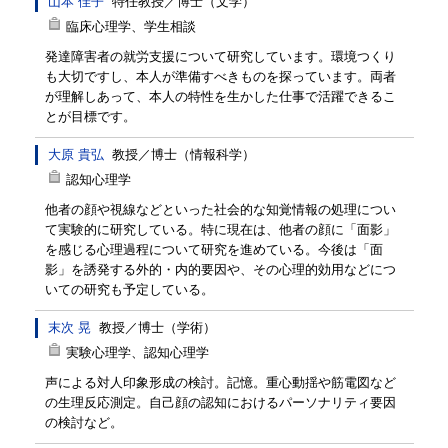
山本 佳子
特任教授
／
博士（文学）
臨床心理学、学生相談
発達障害者の就労支援について研究しています。環境つくり
も大切ですし、本人が準備すべきものを探っています。両者
が理解しあって、本人の特性を生かした仕事で活躍できるこ
とが目標です。
大原 貴弘
教授
／
博士（情報科学）
認知心理学
他者の顔や視線などといった社会的な知覚情報の処理につい
て実験的に研究している。特に現在は、他者の顔に「面影」
を感じる心理過程について研究を進めている。今後は「面
影」を誘発する外的・内的要因や、その心理的効用などにつ
いての研究も予定している。
末次 晃
教授
／
博士（学術）
実験心理学、認知心理学
声による対人印象形成の検討。記憶。重心動揺や筋電図など
の生理反応測定。自己顔の認知におけるパーソナリティ要因
の検討など。