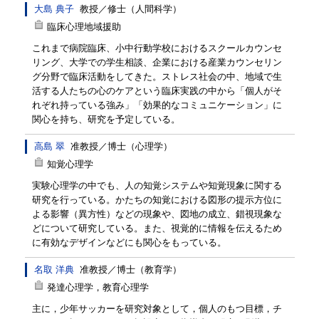
大島 典子
教授
／
修士（人間科学）
臨床心理地域援助
これまで病院臨床、小中行動学校におけるスクールカウンセ
リング、大学での学生相談、企業における産業カウンセリン
グ分野で臨床活動をしてきた。ストレス社会の中、地域で生
活する人たちの心のケアという臨床実践の中から「個人がそ
れぞれ持っている強み」「効果的なコミュニケーション」に
関心を持ち、研究を予定している。
高島 翠
准教授
／
博士（心理学）
知覚心理学
実験心理学の中でも、人の知覚システムや知覚現象に関する
研究を行っている。かたちの知覚における図形の提示方位に
よる影響（異方性）などの現象や、図地の成立、錯視現象な
どについて研究している。また、視覚的に情報を伝えるため
に有効なデザインなどにも関心をもっている。
名取 洋典
准教授
／
博士（教育学）
発達心理学，教育心理学
主に，少年サッカーを研究対象として，個人のもつ目標，チ