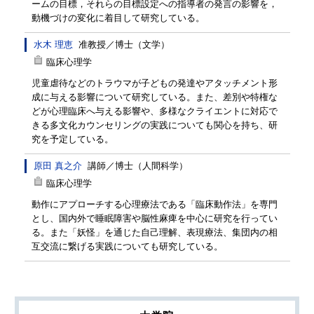
ームの目標，それらの目標設定への指導者の発言の影響を，
動機づけの変化に着目して研究している。
水木 理恵
准教授
／
博士（文学）
臨床心理学
児童虐待などのトラウマが子どもの発達やアタッチメント形
成に与える影響について研究している。また、差別や特権な
どが心理臨床へ与える影響や、多様なクライエントに対応で
きる多文化カウンセリングの実践についても関心を持ち、研
究を予定している。
原田 真之介
講師
／
博士（人間科学）
臨床心理学
動作にアプローチする心理療法である「臨床動作法」を専門
とし、国内外で睡眠障害や脳性麻痺を中心に研究を行ってい
る。また「妖怪」を通じた自己理解、表現療法、集団内の相
互交流に繋げる実践についても研究している。