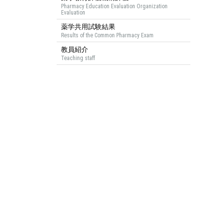
Pharmacy Education Evaluation Organization
Evaluation
薬学共用試験結果
Results of the Common Pharmacy Exam
教員紹介
Teaching staff