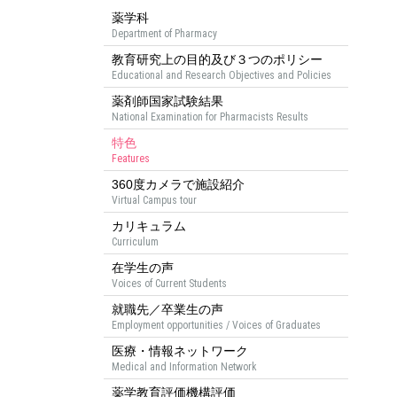
薬学科
Department of Pharmacy
教育研究上の目的及び３つのポリシー
Educational and Research Objectives and Policies
薬剤師国家試験結果
National Examination for Pharmacists Results
特色
Features
360度カメラで施設紹介
Virtual Campus tour
カリキュラム
Curriculum
在学生の声
Voices of Current Students
就職先／卒業生の声
Employment opportunities / Voices of Graduates
医療・情報ネットワーク
Medical and Information Network
薬学教育評価機構評価