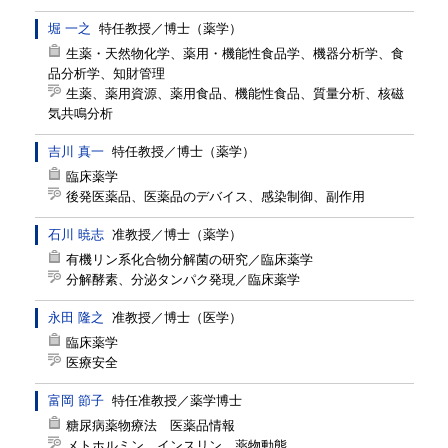
堀 一之
特任教授
／
博士（薬学）
生薬・天然物化学、薬用・機能性食品学、機器分析学、食
品分析学、知財管理
生薬、薬用資源、薬用食品、機能性食品、質量分析、核磁
気共鳴分析
吉川 真一
特任教授
／
博士（薬学）
臨床薬学
後発医薬品、医薬品のデバイス、感染制御、副作用
石川 暁志
准教授
／
博士（薬学）
有機リン系化合物分解菌の研究／臨床薬学
分解酵素、分泌タンパク発現／臨床薬学
永田 隆之
准教授
／
博士（医学）
臨床薬学
医療安全
富岡 節子
特任准教授
／
薬学博士
糖尿病薬物療法 医薬品情報
メトホルミン インスリン 薬物動態