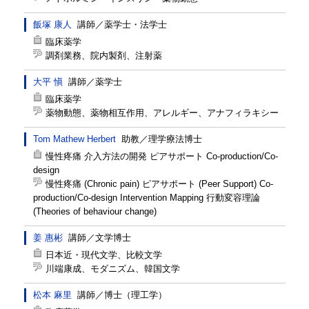
飯塚 康人
講師
／
薬学士・法学士
臨床薬学
調剤業務、院内製剤、注射薬
大平 愼
講師
／
薬学士
臨床薬学
薬物動態、薬物相互作用、アレルギー、アナフィラキシー
Tom Mathew Herbert
助教
／
理学療法博士
慢性疼痛 介入方法の開発 ピアサポート Co-production/Co-
design
慢性疼痛 (Chronic pain) ピアサポート (Peer Support) Co-
production/Co-design Intervention Mapping 行動変容理論
(Theories of behaviour change)
姜 惠彬
講師
／
文学博士
日本近・現代文学、比較文学
川端康成、モダニズム、韓国文学
松本 麻里
講師
／
博士（理工学）