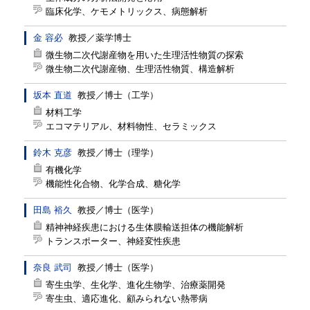
臨床化学、ケモメトリックス、病態解析
金 容必
教授
／
薬学博士
微生物二次代謝産物を用いた生理活性物質の探索
微生物二次代謝産物、生理活性物質、構造解析
坂本 直道
教授
／
博士（工学）
材料工学
エコマテリアル、材料物性、セラミックス
鈴木 克彦
教授
／
博士（理学）
有機化学
機能性化合物、化学合成、糖化学
田島 裕久
教授
／
博士（医学）
精神神経疾患における生体膜輸送担体の機能解析
トランスポーター、神経変性疾患
奈良 武司
教授
／
博士（医学）
寄生虫学、生化学、進化生物学、治療薬開発
寄生虫、適応進化、顧みられない熱帯病