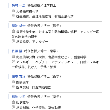
梅村 一之
特任教授
／
理学博士
天然物有機化学
抗生物質、生理活性物質、有機合成化学
菊池 雄士
特任教授
／
博士（医学）
病原性微生物に対する宿主防御機構の解析、アレルギー応
答の制御法の研究
感染免疫、アレルギー
佐藤 陽
特任教授
／
博士（薬学）
衛生薬学分野（栄養、食品衛生など）、創薬科学
アレルギー、ペプチド、アナフィラキシー、口腔アレルギ
ー症候群、乳がん、予防・治療
住谷 賢治
特任教授
／
博士（薬学）
医療薬学
院内製剤 口腔内崩壊錠
福地 祐司
特任教授
／
博士（薬学）
臨床薬学
感染制御、化学療法、薬物動態