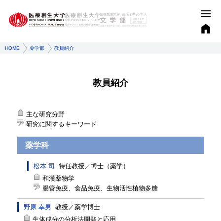
HOME
薬学部
教員紹介
教員紹介
主な研究分野
研究に関するキーワード
薬学科
松本 司
特任教授
／
博士（薬学）
和漢薬物学
腸管免疫、食品免疫、生物活性植物多糖
野原 幸男
教授
／
薬学博士
生体成分の分析法開発と応用