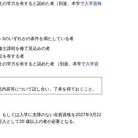
上の学⼒を有すると認めた者（別途、本学で
入学資格
～3のいずれかの条件を満たしている者
修⼠課程を修了⾒込みの者
位を有する者
上の学⼒を有すると認めた者 （別途、本学で
入学資
究内容等について話し合い、了承を得ておくこと。
しくは⼊学に⽀障のない在留資格を2027年3⽉22
⼈として20 歳以上の者が必要となる。