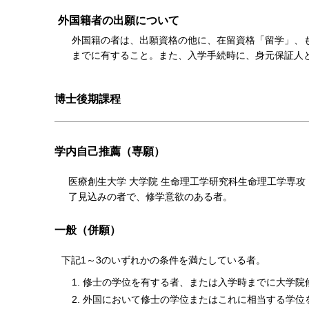
外国籍者の出願について
外国籍の者は、出願資格の他に、在留資格「留学」、もし
までに有すること。また、⼊学⼿続時に、⾝元保証⼈と
博士後期課程
学内自己推薦（専願）
医療創⽣⼤学 ⼤学院 生命理工学研究科生命理工学専攻（
了⾒込みの者で、修学意欲のある者。
一般（併願）
下記1～3のいずれかの条件を満たしている者。
修⼠の学位を有する者、または⼊学時までに⼤学院
外国において修⼠の学位またはこれに相当する学位