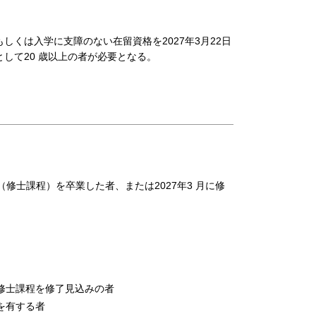
くは⼊学に⽀障のない在留資格を2027年3⽉22⽇
して20 歳以上の者が必要となる。
修⼠課程）を卒業した者、または2027年3 ⽉に修
修⼠課程を修了⾒込みの者
を有する者