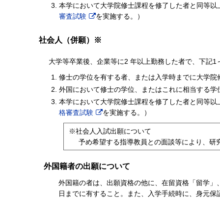
本学において⼤学院修⼠課程を修了した者と同等以
審査試験
を実施する。）
社会人（併願）※
⼤学等卒業後、企業等に2 年以上勤務した者で、下記1
修⼠の学位を有する者、または⼊学時までに⼤学院
外国において修⼠の学位、またはこれに相当する学
本学において⼤学院修⼠課程を修了した者と同等以
格審査試験
を実施する。）
※社会人入試出願について
予め希望する指導教員との面談等により、研
外国籍者の出願について
外国籍の者は、出願資格の他に、在留資格「留学」、も
⽇までに有すること。また、⼊学⼿続時に、⾝元保証