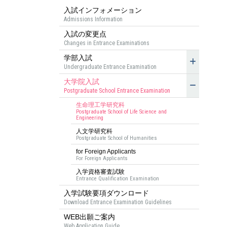
入試インフォメーション
Admissions Information
入試の変更点
Changes in Entrance Examinations
学部入試
Undergraduate Entrance Examination
大学院入試
Postgraduate School Entrance Examination
生命理工学研究科
Postgraduate School of Life Science and
Engineering
人文学研究科
Postgraduate School of Humanities
for Foreign Applicants
For Foreign Applicants
入学資格審査試験
Entrance Qualification Examination
入学試験要項ダウンロード
Download Entrance Examination Guidelines
WEB出願ご案内
Web Application Guide