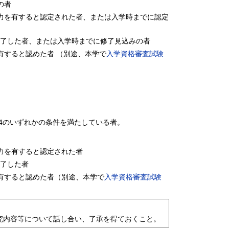
の者
⼒を有すると認定された者、または⼊学時までに認定
修了した者、または⼊学時までに修了⾒込みの者
有すると認めた者 （別途、本学で
入学資格審査試験
～4のいずれかの条件を満たしている者。
⼒を有すると認定された者
修了した者
有すると認めた者（別途、本学で
入学資格審査試験
究内容等について話し合い、了承を得ておくこと。