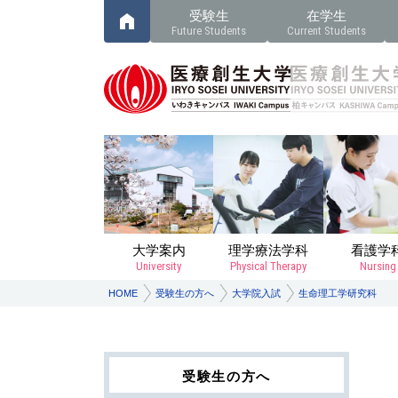
受験生
在学生
Future Students
Current Students
大学案内
理学療法学科
看護学
University
Physical Therapy
Nursing
HOME
受験生の方へ
大学院入試
生命理工学研究科
受験生の方へ