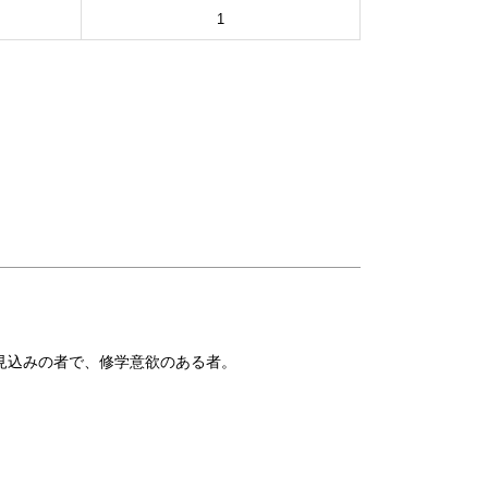
1
業⾒込みの者で、修学意欲のある者。