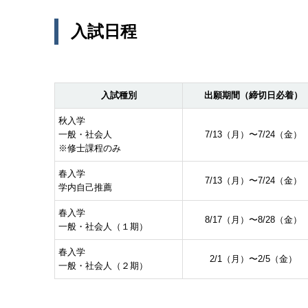
入試日程
入試種別
出願期間（締切日必着）
秋入学
一般・社会人
7/13（⽉）〜7/24（⾦）
※修士課程のみ
春入学
7/13（⽉）〜7/24（⾦）
学内自己推薦
春入学
8/17（⽉）〜8/28（⾦）
⼀般・社会⼈（１期）
春入学
2/1（⽉）〜2/5（⾦）
⼀般・社会⼈（２期）