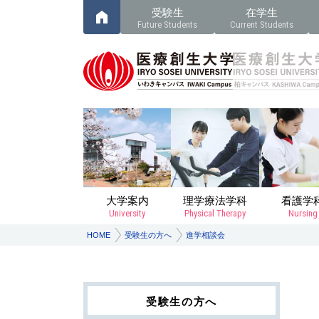
受験生
在学生
Future Students
Current Students
大学案内
理学療法学科
看護学
University
Physical Therapy
Nursing
HOME
受験生の方へ
進学相談会
受験生の方へ