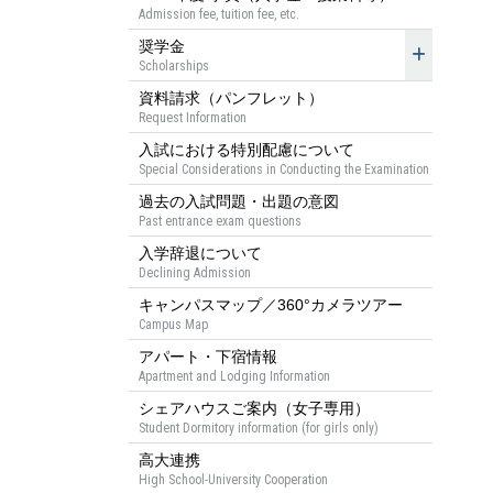
Admission fee, tuition fee, etc.
奨学金
Scholarships
資料請求（パンフレット）
Request Information
入試における特別配慮について
Special Considerations in Conducting the Examination
過去の入試問題・出題の意図
Past entrance exam questions
入学辞退について
Declining Admission
キャンパスマップ／360°カメラツアー
Campus Map
アパート・下宿情報
Apartment and Lodging Information
シェアハウスご案内（女子専用）
Student Dormitory information (for girls only)
高大連携
High School-University Cooperation