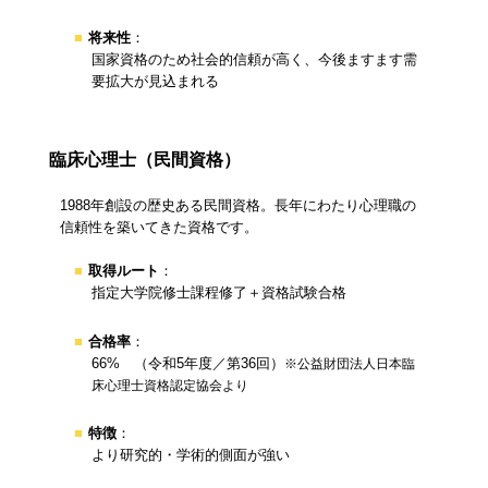
将来性
：
国家資格のため社会的信頼が高く、今後ますます需
要拡大が見込まれる
臨床心理士（民間資格）
1988年創設の歴史ある民間資格。長年にわたり心理職の
信頼性を築いてきた資格です。
取得ルート
：
指定大学院修士課程修了＋資格試験合格
合格率
：
66% （令和5年度／第36回）
※公益財団法人日本臨
床心理士資格認定協会より
特徴
：
より研究的・学術的側面が強い