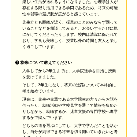
楽しい生活が送れるようになりました。心理学は人が
存在する限り活用できる学問であるため、将来の可能
性や就職の選択肢が広がると感じています。
先生方とも距離が近く、授業のことのみならず困って
いることなどを相談してみると、お会いするたびに気
にかけてくださったりします。校内は清潔に保たれて
おり、学食も美味しく、授業以外の時間も友人と楽し
く過ごしています。
将来について教えてください
入学してから2年生までは、大学院進学を目指し授業
を受けてきました。
そして、3年生になり、将来の進路について本格的に
考え始めています。
現在は、先生や先輩である大学院生の方々からお話を
伺ったり、就職活動や学校見学を通じて情報を集めた
りしながら、就職するか、児童支援の専門学校へ進学
するかで悩んでいます。
どちらの道を選ぶにしても、大学で学んだことを活か
し、自分が納得できる将来を切り開いていきたいと考