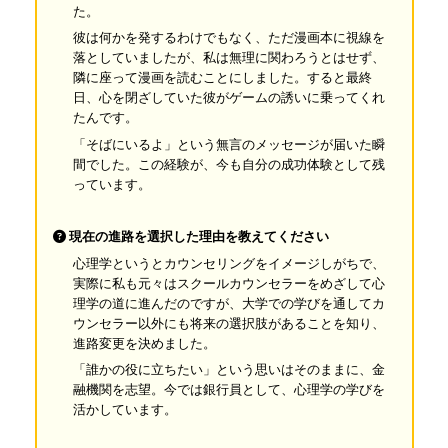
た。
彼は何かを発するわけでもなく、ただ漫画本に視線を
落としていましたが、私は無理に関わろうとはせず、
隣に座って漫画を読むことにしました。すると最終
日、心を閉ざしていた彼がゲームの誘いに乗ってくれ
たんです。
「そばにいるよ」という無言のメッセージが届いた瞬
間でした。この経験が、今も自分の成功体験として残
っています。
現在の進路を選択した理由を教えてください
心理学というとカウンセリングをイメージしがちで、
実際に私も元々はスクールカウンセラーをめざして心
理学の道に進んだのですが、大学での学びを通してカ
ウンセラー以外にも将来の選択肢があることを知り、
進路変更を決めました。
「誰かの役に立ちたい」という思いはそのままに、金
融機関を志望。今では銀行員として、心理学の学びを
活かしています。