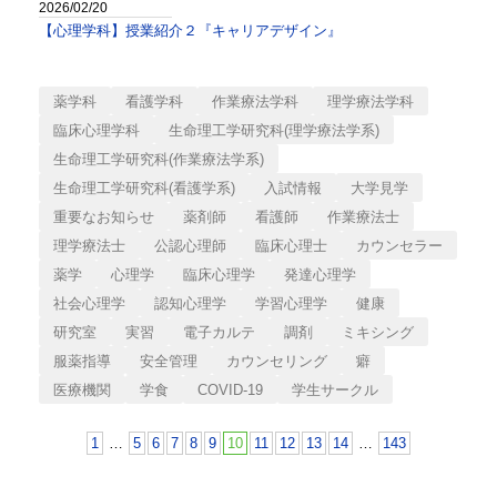
2026/02/20
【心理学科】授業紹介２『キャリアデザイン』
薬学科
看護学科
作業療法学科
理学療法学科
臨床心理学科
生命理工学研究科(理学療法学系)
生命理工学研究科(作業療法学系)
生命理工学研究科(看護学系)
入試情報
大学見学
重要なお知らせ
薬剤師
看護師
作業療法士
理学療法士
公認心理師
臨床心理士
カウンセラー
薬学
心理学
臨床心理学
発達心理学
社会心理学
認知心理学
学習心理学
健康
研究室
実習
電子カルテ
調剤
ミキシング
服薬指導
安全管理
カウンセリング
癖
医療機関
学食
COVID-19
学生サークル
1
…
5
6
7
8
9
10
11
12
13
14
…
143