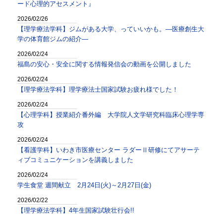
ード心理的アセスメント』
2026/02/26
【理学療法学科】ジムがある大学、っていいかも。—医療創生大
学の体育館ジムの紹介—
2026/02/24
福島の安心・安全に関する情報発信会の動画を公開しました
2026/02/24
【理学療法学科】理学療法士国家試験お疲れ様でした！
2026/02/24
【心理学科】授業紹介番外編 大学院人文学研究科臨床心理学専
攻
2026/02/24
【看護学科】いわき市医療センター ラダーⅡ研修にてアサーテ
ィブコミュニケーションを講義しました
2026/02/24
学生食堂 週間献立 2月24日(火)～2月27日(金)
2026/02/22
【理学療法学科】4年生国家試験壮行会!!