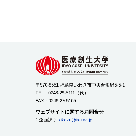
2025年8月
2025年7月
2025年6月
2025年5月
2025年4月
2025年3月
2025年2月
2025年1月
2024年12月
〒970-8551 福島県いわき市中央台飯野5-5-1
2024年11月
TEL：
0246-29-5111
（代）
2024年10月
FAX：0246-29-5105
2024年9月
ウェブサイトに関するお問合せ
2024年8月
〈 企画課 〉
kikaku@isu.ac.jp
2024年7月
2024年6月