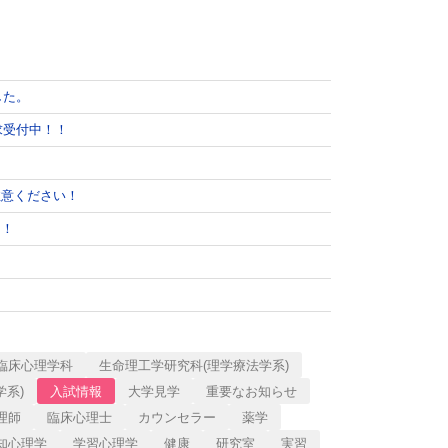
した。
求受付中！！
注意ください！
中！
臨床心理学科
生命理工学研究科(理学療法学系)
学系)
入試情報
大学見学
重要なお知らせ
理師
臨床心理士
カウンセラー
薬学
知心理学
学習心理学
健康
研究室
実習