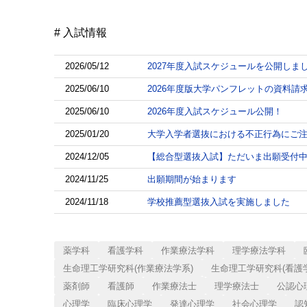
入試情報
2026/05/12
2027年度入試スケジュールを公開しま
2025/06/10
2026年度版大学パンフレットの資料請
2025/06/10
2026年度入試スケジュール公開！
2025/01/20
大学入学者選抜における不正行為にご
2024/12/05
【総合型選抜入試】ただいま出願受付
2024/11/25
出願期間が始まります
2024/11/18
学校推薦型選抜入試を実施しました
薬学科
看護学科
作業療法学科
理学療法学科
生命理工学研究科(作業療法学系)
生命理工学研究科(看護
薬剤師
看護師
作業療法士
理学療法士
公認心
心理学
臨床心理学
発達心理学
社会心理学
認