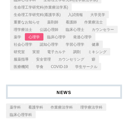
生命理工学研究科(作業療法学系)
生命理工学研究科(看護学系)
入試情報
大学見学
重要なお知らせ
薬剤師
看護師
作業療法士
理学療法士
公認心理師
臨床心理士
カウンセラー
薬学
心理学
臨床心理学
発達心理学
社会心理学
認知心理学
学習心理学
健康
研究室
実習
電子カルテ
調剤
ミキシング
服薬指導
安全管理
カウンセリング
癖
医療機関
学食
COVID-19
学生サークル
NEWS
薬学科
看護学科
作業療法学科
理学療法学科
臨床心理学科