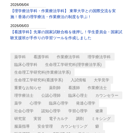
2026/06/04
【理学療法学科・作業療法学科】 東華大学との国際交流を実
施！香港の理学療法・作業療法の制度を学ぶ！
2026/06/03
【看護学科】先輩の国家試験合格を後押し！学生委員会・国家試
験支援班が手作りの学習ツールを作成しました
薬学科
看護学科
作業療法学科
理学療法学科
臨床心理学科
生命理工学研究科(理学療法学系)
生命理工学研究科(作業療法学系)
生命理工学研究科(看護学系)
入試情報
大学見学
重要なお知らせ
薬剤師
看護師
作業療法士
理学療法士
公認心理師
臨床心理士
カウンセラー
薬学
心理学
臨床心理学
発達心理学
社会心理学
認知心理学
学習心理学
健康
研究室
実習
電子カルテ
調剤
ミキシング
服薬指導
安全管理
カウンセリング
癖