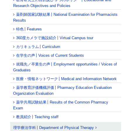
Research Objectives and Policies
薬剤師国家試験結果
National Examination for Pharmacists
Results
特色
Features
360度カメラで施設紹介
Virtual Campus tour
カリキュラム
Curriculum
在学生の声
Voices of Current Students
就職先／卒業生の声
Employment opportunities / Voices of
Graduates
医療・情報ネットワーク
Medical and Information Network
薬学教育評価機構評価
Pharmacy Education Evaluation
Organization Evaluation
薬学共用試験結果
Results of the Common Pharmacy
Exam
教員紹介
Teaching staff
理学療法学科
Department of Physical Therapy