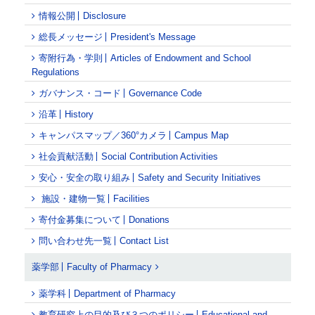
情報公開
Disclosure
総長メッセージ
President's Message
寄附行為・学則
Articles of Endowment and School
Regulations
ガバナンス・コード
Governance Code
沿革
History
キャンパスマップ／360°カメラ
Campus Map
社会貢献活動
Social Contribution Activities
安心・安全の取り組み
Safety and Security Initiatives
施設・建物一覧
Facilities
寄付金募集について
Donations
問い合わせ先一覧
Contact List
薬学部
Faculty of Pharmacy
薬学科
Department of Pharmacy
教育研究上の目的及び３つのポリシー
Educational and